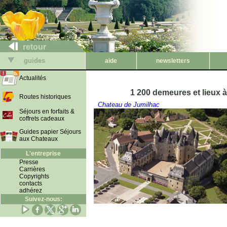
retour
guides
aide
newsletters
Actualités
1 200 demeures et lieux 
Routes historiques
Chateau de Jumilhac
Séjours en forfaits &
coffrets cadeaux
Guides papier Séjours
aux Chateaux
L'entreprise
Presse
Carrières
Copyrights
contacts
adhérez
Suivez-nous: